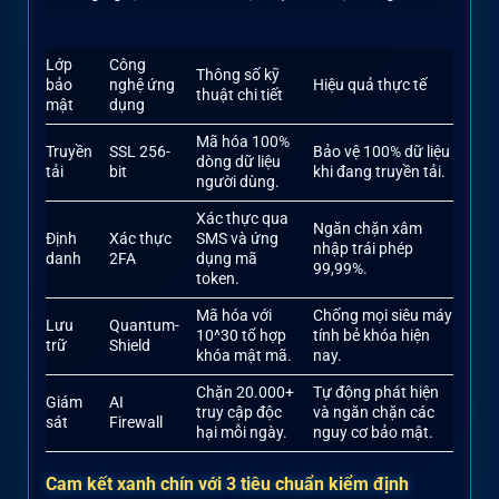
Lớp
Công
Thông số kỹ
bảo
nghệ ứng
Hiệu quả thực tế
thuật chi tiết
mật
dụng
Mã hóa 100%
Truyền
SSL 256-
Bảo vệ 100% dữ liệu
dòng dữ liệu
tải
bit
khi đang truyền tải.
người dùng.
Xác thực qua
Ngăn chặn xâm
Định
Xác thực
SMS và ứng
nhập trái phép
danh
2FA
dụng mã
99,99%.
token.
Mã hóa với
Chống mọi siêu máy
Lưu
Quantum-
10^30 tổ hợp
tính bẻ khóa hiện
trữ
Shield
khóa mật mã.
nay.
Chặn 20.000+
Tự động phát hiện
Giám
AI
truy cập độc
và ngăn chặn các
sát
Firewall
hại mỗi ngày.
nguy cơ bảo mật.
Cam kết xanh chín với 3 tiêu chuẩn kiểm định