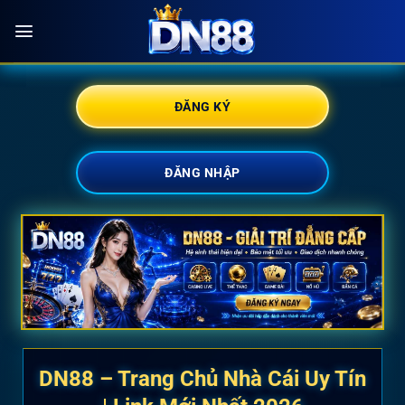
Chuyển
đến
nội
dung
ĐĂNG KÝ
ĐĂNG NHẬP
DN88 – Trang Chủ Nhà Cái Uy Tín