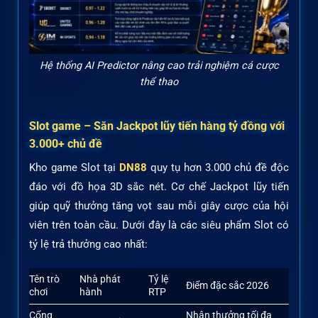
Hệ thống AI Predictor nâng cao trải nghiệm cá cược
thể thao
Slot game – Săn Jackpot lũy tiến hàng tỷ đồng với
3.000+ chủ đề
Kho game Slot tại
DN88
quy tụ hơn 3.000 chủ đề độc
đáo với đồ họa 3D sắc nét. Cơ chế Jackpot lũy tiến
giúp quỹ thưởng tăng vọt sau mỗi giây cược của hội
viên trên toàn cầu. Dưới đây là các siêu phẩm Slot có
tỷ lệ trả thưởng cao nhất:
Tên trò
Nhà phát
Tỷ lệ
Điểm đặc sắc 2026
chơi
hành
RTP
Cổng
Nhân thưởng tối đa