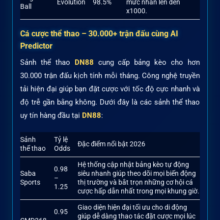
Evolution
98.5%
mức nhân lên đến
Ball
x1000.
Cá cược thể thao – 30.000+ trận đấu cùng AI
Predictor
Sảnh thể thao
DN88
cung cấp bảng kèo cho hơn
30.000 trận đấu kịch tính mỗi tháng. Công nghệ truyền
tải hiện đại giúp bạn đặt cược với tốc độ cực nhanh và
độ trễ gần bằng không. Dưới đây là các sảnh thể thao
uy tín hàng đầu tại
DN88
:
Sảnh
Tỷ lệ
Đặc điểm nổi bật 2026
thể thao
Odds
Hệ thống cập nhật bảng kèo tự động
0.98
Saba
siêu nhanh giúp theo dõi mọi biến động
–
Sports
thị trường và bắt trọn những cơ hội cá
1.25
cược hấp dẫn nhất trong mọi khung giờ.
Giao diện hiện đại tối ưu cho di động
0.95
giúp dễ dàng thao tác đặt cược mọi lúc