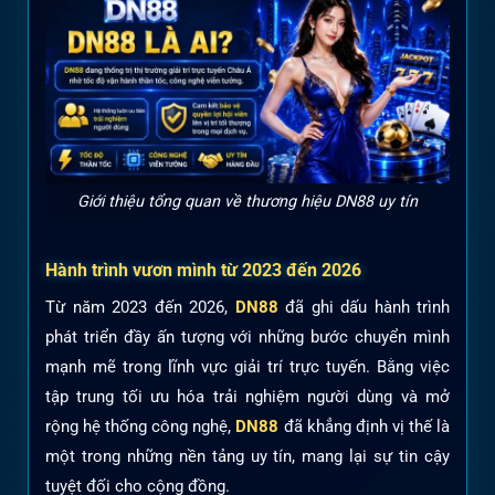
Giới thiệu tổng quan về thương hiệu DN88 uy tín
Hành trình vươn mình từ 2023 đến 2026
Từ năm 2023 đến 2026,
DN88
đã ghi dấu hành trình
phát triển đầy ấn tượng với những bước chuyển mình
mạnh mẽ trong lĩnh vực giải trí trực tuyến. Bằng việc
tập trung tối ưu hóa trải nghiệm người dùng và mở
rộng hệ thống công nghệ,
DN88
đã khẳng định vị thế là
một trong những nền tảng uy tín, mang lại sự tin cậy
tuyệt đối cho cộng đồng.