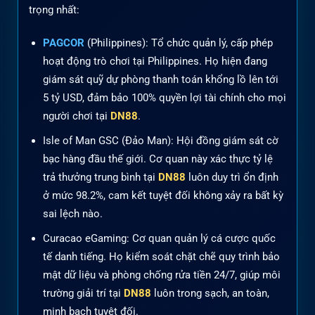
trọng nhất:
PAGCOR
(Philippines): Tổ chức quản lý, cấp phép
hoạt động trò chơi tại Philippines. Họ hiện đang
giám sát quỹ dự phòng thanh toán khổng lồ lên tới
5 tỷ USD, đảm bảo 100% quyền lợi tài chính cho mọi
người chơi tại
DN88
.
Isle of Man GSC (Đảo Man): Hội đồng giám sát cờ
bạc hàng đầu thế giới. Cơ quan này xác thực tỷ lệ
trả thưởng trung bình tại
DN88
luôn duy trì ổn định
ở mức 98.2%, cam kết tuyệt đối không xảy ra bất kỳ
sai lệch nào.
Curacao eGaming: Cơ quan quản lý cá cược quốc
tế danh tiếng. Họ kiểm soát chặt chẽ quy trình bảo
mật dữ liệu và phòng chống rửa tiền 24/7, giúp môi
trường giải trí tại
DN88
luôn trong sạch, an toàn,
minh bạch tuyệt đối.