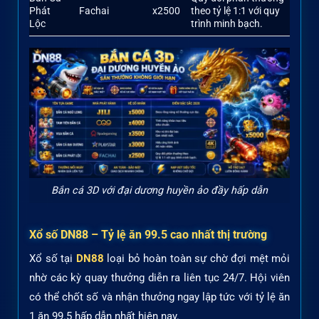
Phát
Fachai
x2500
theo tỷ lệ 1:1 với quy
Lộc
trình minh bạch.
Bắn cá 3D với đại dương huyền ảo đầy hấp dẫn
Xổ số DN88 – Tỷ lệ ăn 99.5 cao nhất thị trường
Xổ số tại
DN88
loại bỏ hoàn toàn sự chờ đợi mệt mỏi
nhờ các kỳ quay thưởng diễn ra liên tục 24/7. Hội viên
có thể chốt số và nhận thưởng ngay lập tức với tỷ lệ ăn
1 ăn 99.5 hấp dẫn nhất hiện nay.