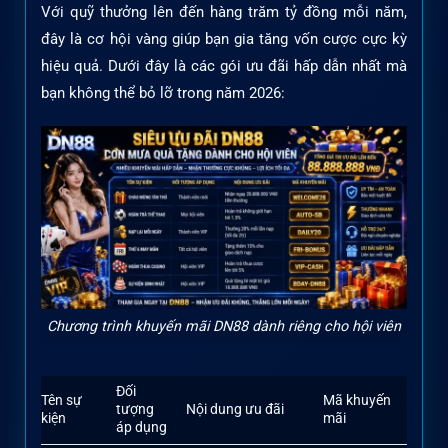
Với quỹ thưởng lên đến hàng trăm tỷ đồng mỗi năm,
đây là cơ hội vàng giúp bạn gia tăng vốn cược cực kỳ
hiệu quả. Dưới đây là các gói ưu đãi hấp dẫn nhất mà
bạn không thể bỏ lỡ trong năm 2026:
Chương trình khuyến mãi DN88 dành riêng cho hội viên
Đối
Tên sự
Mã khuyến
tượng
Nội dung ưu đãi
kiện
mãi
áp dụng