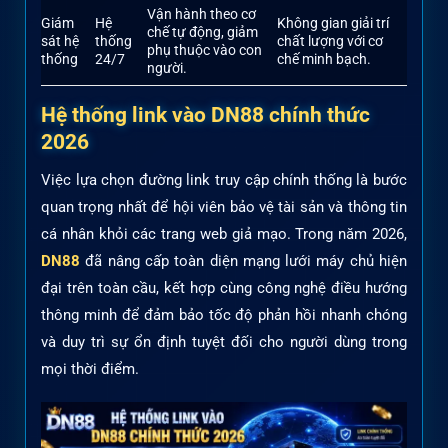
Vận hành theo cơ
Giám
Hệ
Không gian giải trí
chế tự động, giảm
sát hệ
thống
chất lượng với cơ
phụ thuộc vào con
thống
24/7
chế minh bạch.
người.
Hệ thống link vào DN88 chính thức
2026
Việc lựa chọn đường link truy cập chính thống là bước
quan trọng nhất để hội viên bảo vệ tài sản và thông tin
cá nhân khỏi các trang web giả mạo. Trong năm 2026,
DN88
đã nâng cấp toàn diện mạng lưới máy chủ hiện
đại trên toàn cầu, kết hợp cùng công nghệ điều hướng
thông minh để đảm bảo tốc độ phản hồi nhanh chóng
và duy trì sự ổn định tuyệt đối cho người dùng trong
mọi thời điểm.