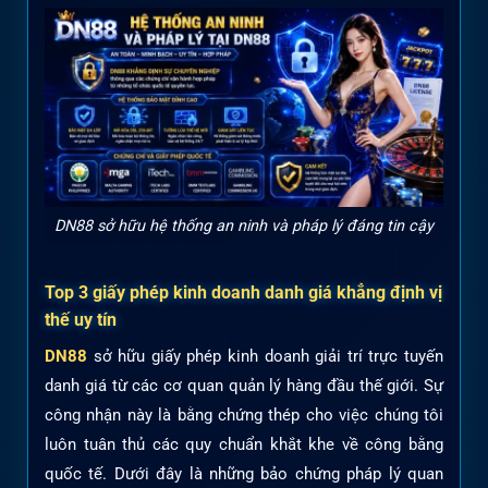
DN88 sở hữu hệ thống an ninh và pháp lý đáng tin cậy
Top 3 giấy phép kinh doanh danh giá khẳng định vị
thế uy tín
DN88
sở hữu giấy phép kinh doanh giải trí trực tuyến
danh giá từ các cơ quan quản lý hàng đầu thế giới. Sự
công nhận này là bằng chứng thép cho việc chúng tôi
luôn tuân thủ các quy chuẩn khắt khe về công bằng
quốc tế. Dưới đây là những bảo chứng pháp lý quan